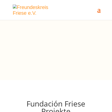
“Die Angebote sind so strukturiert,
dass die Teilnehmer:innen das
Gelernte direkt in der Praxis
erproben können”
Neyda Campaz, Sozialarbeiterin
Fundación Friese
Projekte