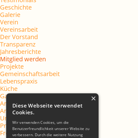
Geschichte
Galerie
Verein
Vereinsarbeit
Der Vorstand
Transparenz
Jahresberichte
Mitglied werden
Projekte
Gemeinschaftsarbeit
Lebenspraxis
Küche
Garten
×
Aromatízate
Diese Webseite verwendet
Aromatizate
Cookies.
Unterstützte Kommunikation
Wir verwenden Cookies, um die
Praktika
Benutzerfreundlichkeit unserer Website zu
Freiwillige
verbessern. Durch die weitere Nutzung