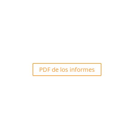
Informes anuales
Aquí puedes encontrar los informes
anuales de FRIESE en orden
cronológico.
PDF de los informes