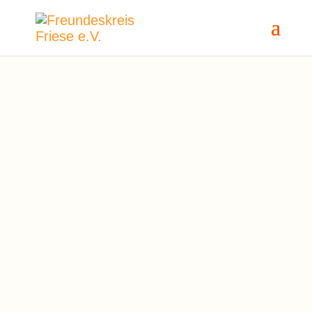
„Nicht wer Berge versetzen will,
sondern wer Steine ins Rollen
bringt, verändert die Welt.“
Sprichwort
„Nicht wer Berge versetzen will,
sondern wer Steine ins Rollen
bringt, verändert die Welt.“
Sprichwort