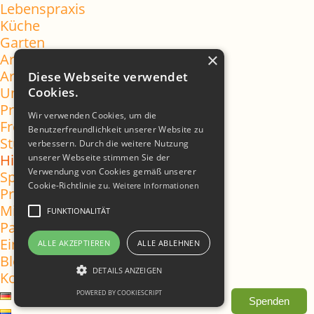
Lebenspraxis
Küche
Garten
×
Aromatízate
Aromatizate
Diese Webseite verwendet
Unterstützte Kommunikation
Cookies.
Praktika
Wir verwenden Cookies, um die
Freiwillige
Benutzerfreundlichkeit unserer Website zu
Studierende
verbessern. Durch die weitere Nutzung
Hilf´ mit
unserer Webseite stimmen Sie der
Verwendung von Cookies gemäß unserer
Spenden
Cookie-Richtlinie zu.
Weitere Informationen
Praktikum
Mitglied werden
FUNKTIONALITÄT
Patenschaften
Einkaufen & helfen
ALLE AKZEPTIEREN
ALLE ABLEHNEN
Blog
DETAILS ANZEIGEN
Kontakt
POWERED BY COOKIESCRIPT
Spenden